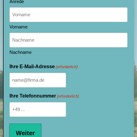
Anrede
Vorname
Nachname
Ihre E-Mail-Adresse
(erforderlich)
Ihre Telefonnummer
(erforderlich)